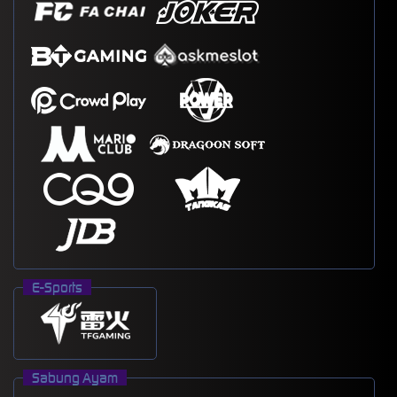
E-Sports
Sabung Ayam