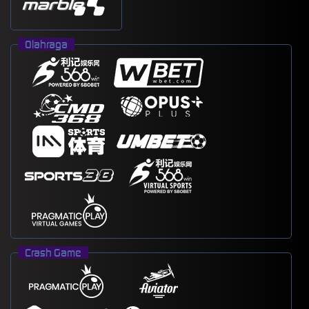
Olahraga
Crash Game