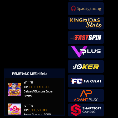
PEMENANG MESIN Selot
al****0
IDR
33,383,400.00
Gates of Olympus Super
Scatter
ru****o
IDR
8,886,500.00
Sweet Bonanza 1000