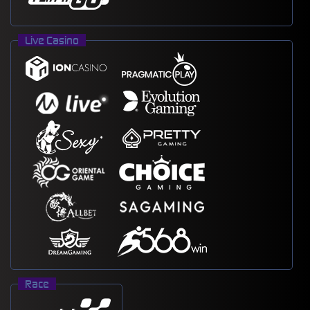
Live Casino
Race