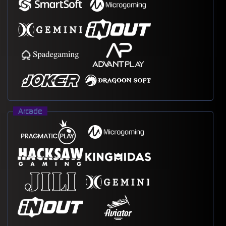
Arcade