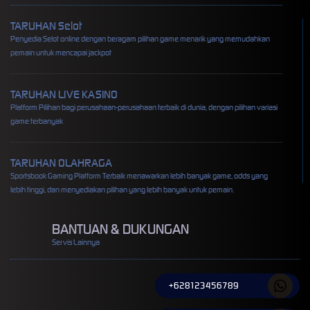
TARUHAN Selot
Penyedia Selot online dengan beragam pilihan game menarik yang memudahkan
pemain untuk mencapai jackpot
TARUHAN LIVE KASINO
Platform Pilihan bagi perusahaan-perusahaan terbaik di dunia, dengan pilihan variasi
game terbanyak
TARUHAN OLAHRAGA
Sportsbook Gaming Platform Terbaik menawarkan lebih banyak game, odds yang
lebih tinggi, dan menyediakan pilihan yang lebih banyak untuk pemain.
BANTUAN & DUKUNGAN
Servis Lainnya
+628123456789