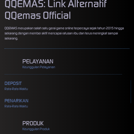
QQEMAS: Link Alternatif
QQemas Official
QQEMAS merupakan salah satu gerai game online terpercaya sejak tahun 2015 hingga
sekarang dengan member aktif mencapai ratusan ribu dan terus meningkat sampai
sekarang.
PELAYANAN
Keunggulan Pelayanan
DEPOSIT
Rata-Rata Waktu
PENARIKAN
Rata-Rata Waktu
PRODUK
Keunggulan Produk