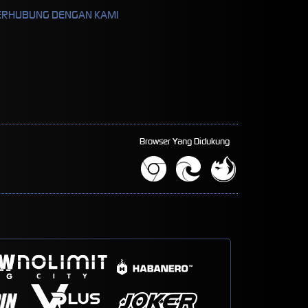
ERHUBUNG DENGAN KAMI
Browser Yang Didukung