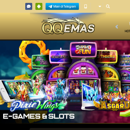
Main di Telegram
HO