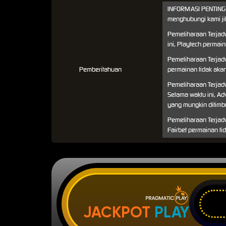
INFORMASI PENTING 
menghubungi kami ji
Pemeliharaan Terjad
ini, Playtech perma
Pemeliharaan Terjad
Pemberitahuan
permainan tidak aka
Pemeliharaan Terjad
Selama waktu ini, A
yang mungkin ditimb
Pemeliharaan Terjad
Fairbet permainan t
JACKPOT
PLAY