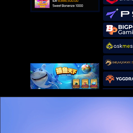
IDR
8,886,500.00
Sweet Bonanza 1000
sae****9
IDR
7,567,000.00
Mahjong Wins 3 – Black Scatter
al****0
IDR
5,998,200.00
Gates of Olympus Super Scatter
sae****9
IDR
4,966,400.00
Mahjong Wins 3 – Black Scatter
pilla****i
IDR
4,413,450.00
Starlight Princess Super Scatter
sae****9
IDR
4,003,200.00
Mahjong Wins 3 – Black Scatter
sae****9
IDR
3,881,600.00
Mahjong Wins 3 – Black Scatter