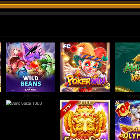
Wild Beans
Poker Win
Mahjong