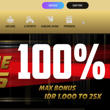
MASUK
DAFTAR
ARCADE
E-SPORTS
SABUNG AYAM
PROMOSI