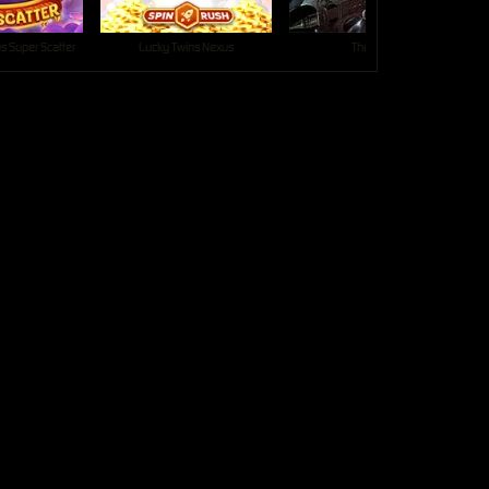
s Super Scatter
Lucky Twins Nexus
The Crypt