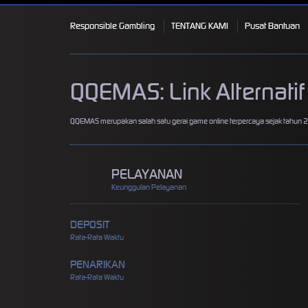
Responsible Gambling
TENTANG KAMI
Pusat Bantuan
QQEMAS: Link Alternatif
QQEMAS merupakan salah satu gerai game online terpercaya sejak tahun 2
PELAYANAN
Keunggulan Pelayanan
DEPOSIT
Rata-Rata Waktu
PENARIKAN
Rata-Rata Waktu