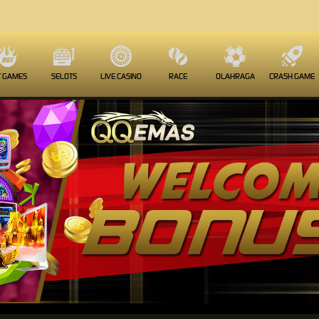
T GAMES
SELOTS
LIVE CASINO
RACE
OLAHRAGA
CRASH GAME