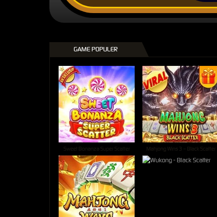
GAME POPULER
Sweet Bonanza Super Scatter
Mahjong Wins 3 – Black Scatter