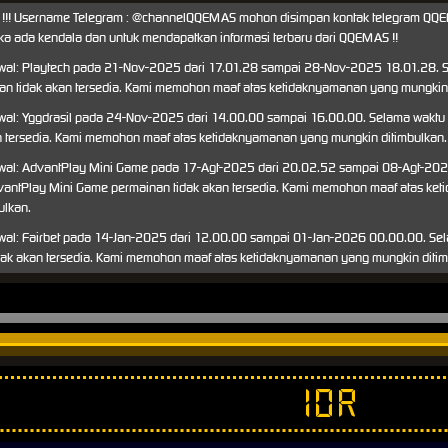
!!! Username Telegram : @channelQQEMAS mohon disimpan kontak telegram QQ
ka ada kendala dan untuk mendapatkan informasi terbaru dari QQEMAS !!
wal: Playtech pada 21-Nov-2025 dari 17.01.28 sampai 28-Nov-2025 18.01.28. 
inan tidak akan tersedia. Kami memohon maaf atas ketidaknyamanan yang mungkin 
wal: Yggdrasil pada 24-Nov-2025 dari 14.00.00 sampai 16.00.00. Selama waktu in
n tersedia. Kami memohon maaf atas ketidaknyamanan yang mungkin ditimbulkan.
wal: AdvantPlay Mini Game pada 17-Agt-2025 dari 20.02.52 sampai 08-Agt-20
dvantPlay Mini Game permainan tidak akan tersedia. Kami memohon maaf atas ke
ulkan.
wal: Fairbet pada 14-Jan-2025 dari 12.00.00 sampai 01-Jan-2026 00.00.00. Sela
idak akan tersedia. Kami memohon maaf atas ketidaknyamanan yang mungkin ditim
IDR