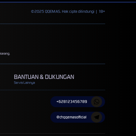
©2025 QQEMAS. Hak cipta dilindungi | 18+
karang.
BANTUAN & DUKUNGAN
Servis Lainnya
+628123456789
@chqqemasofficial