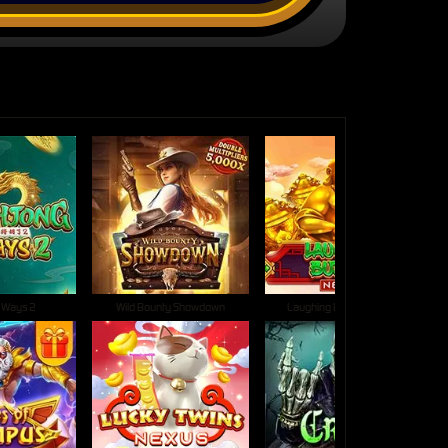
 Ways 2
Wild Bounty Showdown
Laughing Buddha Nexus