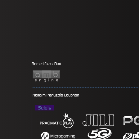
Bersertifikasi Dari
Platform Penyedia Layanan
Selots