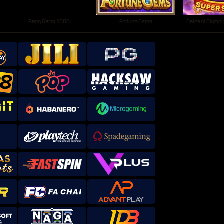
Bang Gacor 1000
Fortune Gems
Gates of Olympu