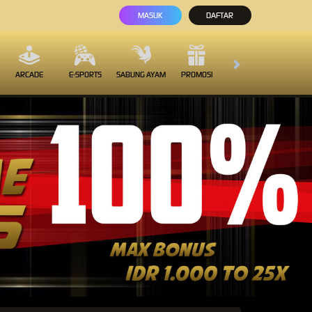
MASUK
DAFTAR
ARCADE
E-SPORTS
SABUNG AYAM
PROMOSI