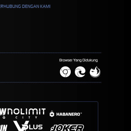
ERHUBUNG DENGAN KAMI
Browser Yang Didukung