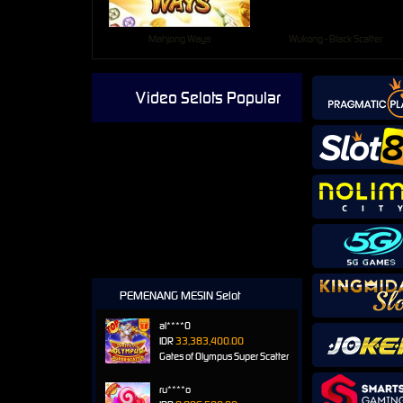
Mahjong Ways
Wukong - Black Scatter
Video Selots Popular
PEMENANG MESIN Selot
al****0
IDR
33,383,400.00
Gates of Olympus Super Scatter
ru****o