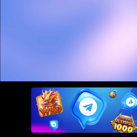
sae****9
IDR
3,590,300.00
Mahjong Wins 3 – Black Scatter
pilla****i
IDR
3,440,750.00
Starlight Princess Super Scatter