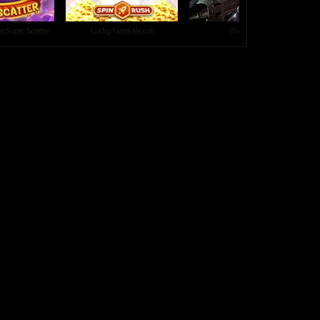
s Super Scatter
Lucky Twins Nexus
The Crypt