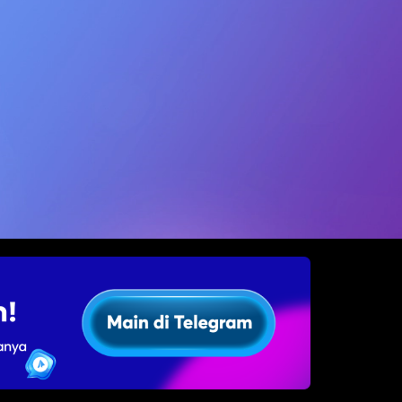
Pindai kod
untuk Un
Android 