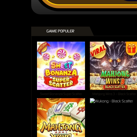
GAME POPULER
Sweet Bonanza Super Scatter
Mahjong Wins 3 – Black Scatter