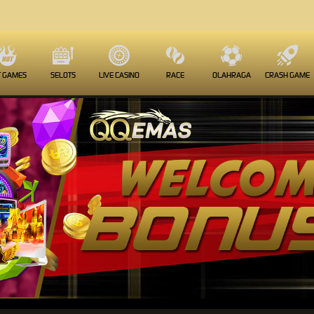
T GAMES
SELOTS
LIVE CASINO
RACE
OLAHRAGA
CRASH GAME