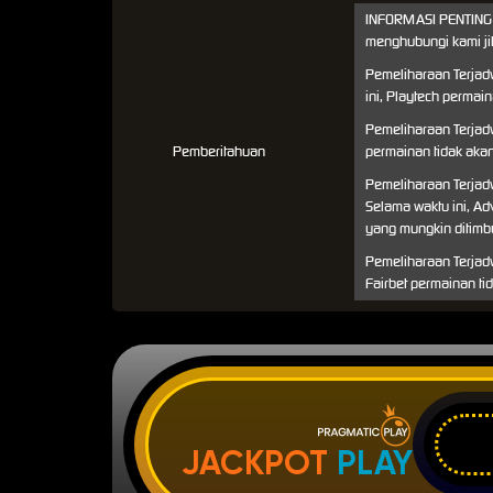
INFORMASI PENTING 
menghubungi kami ji
Pemeliharaan Terjad
ini, Playtech perma
Pemeliharaan Terjad
Pemberitahuan
permainan tidak aka
Pemeliharaan Terjad
Selama waktu ini, A
yang mungkin ditimb
Pemeliharaan Terjad
Fairbet permainan t
JACKPOT
PLAY