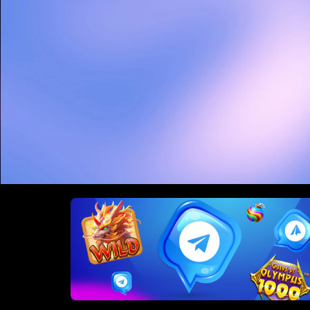
sae****9
IDR
3,590,300.00
Mahjong Wins 3 – Black Scatter
pilla****i
IDR
3,440,750.00
Starlight Princess Super Scatter