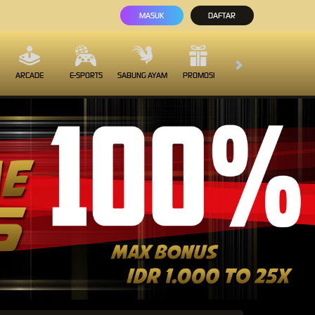
MASUK
DAFTAR
ARCADE
E-SPORTS
SABUNG AYAM
PROMOSI