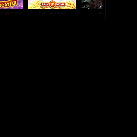
s Super Scatter
Lucky Twins Nexus
The Crypt