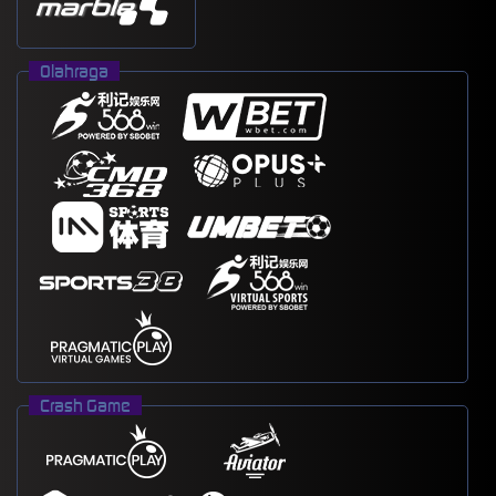
Olahraga
Crash Game