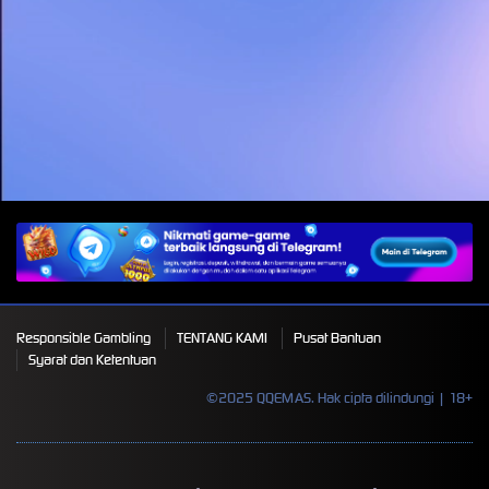
A
Responsible Gambling
TENTANG KAMI
Pusat Bantuan
Syarat dan Ketentuan
©2025 QQEMAS. Hak cipta dilindungi | 18+