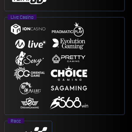
Live Casino
Race