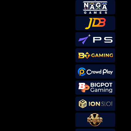
sae****9
IDR
7,567,000.00
Mahjong Wins 3 – Black
Scatter
al****0
IDR
5,998,200.00
Gates of Olympus Super
Scatter
sae****9
IDR
4,966,400.00
Mahjong Wins 3 – Black
Scatter
pilla****i
IDR
4,413,450.00
Starlight Princess Super Scatter
sae****9
IDR
4,003,200.00
Mahjong Wins 3 – Black
Scatter
sae****9