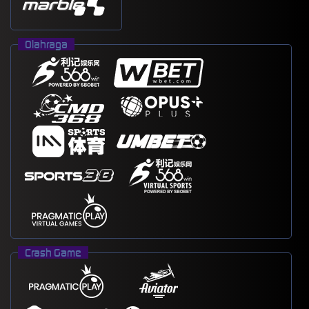
Olahraga
Crash Game