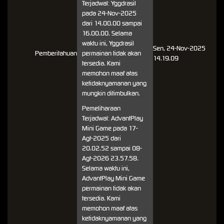
Terjadwal: Yggdrasil
pada 24-Nov-2025
dari 14.00.00 sampai
16.00.00. Selama
waktu ini, Yggdrasil
Sen, 24-Nov-2025
Pemberitahuan
permainan tidak akan
14.19.09
tersedia. Kami
memohon maaf atas
ketidaknyamanan yang
mungkin ditimbulkan.
Pemeliharaan
Terjadwal: AdvantPlay
Mini Game pada 17-
Agt-2025 dari
20.02.52 sampai 08-
Agt-2026 23.57.58.
Selama waktu ini,
AdvantPlay Mini Game
permainan tidak akan
tersedia. Kami
memohon maaf atas
ketidaknyamanan yang