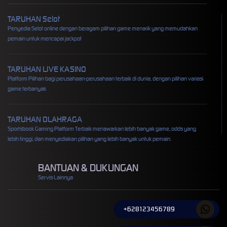
TARUHAN Selot
Penyedia Selot online dengan beragam pilihan game menarik yang memudahkan
pemain untuk mencapai jackpot
TARUHAN LIVE KASINO
Platform Pilihan bagi perusahaan-perusahaan terbaik di dunia, dengan pilihan variasi
game terbanyak
TARUHAN OLAHRAGA
Sportsbook Gaming Platform Terbaik menawarkan lebih banyak game, odds yang
lebih tinggi, dan menyediakan pilihan yang lebih banyak untuk pemain.
BANTUAN & DUKUNGAN
Servis Lainnya
+628123456789