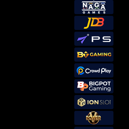
sae****9
IDR
7,567,000.00
Mahjong Wins 3 – Black
Scatter
al****0
IDR
5,998,200.00
Gates of Olympus Super
Scatter
sae****9
IDR
4,966,400.00
Mahjong Wins 3 – Black
Scatter
pilla****i
IDR
4,413,450.00
Starlight Princess Super Scatter
sae****9
IDR
4,003,200.00
Mahjong Wins 3 – Black
Scatter
sae****9