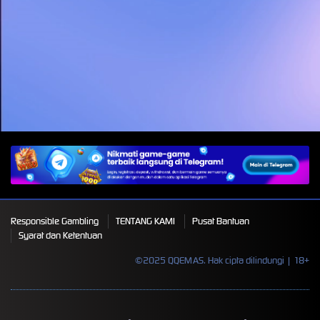
A
Responsible Gambling
TENTANG KAMI
Pusat Bantuan
Syarat dan Ketentuan
©2025 QQEMAS. Hak cipta dilindungi | 18+