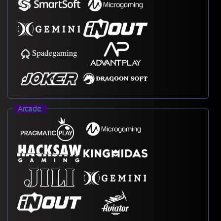
Arcade