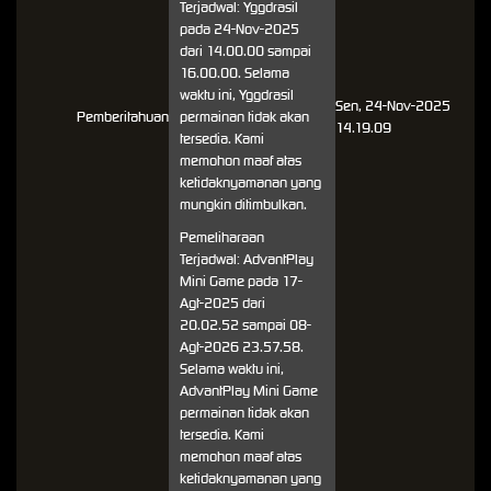
Terjadwal: Yggdrasil
pada 24-Nov-2025
dari 14.00.00 sampai
16.00.00. Selama
waktu ini, Yggdrasil
Sen, 24-Nov-2025
Pemberitahuan
permainan tidak akan
14.19.09
tersedia. Kami
memohon maaf atas
ketidaknyamanan yang
mungkin ditimbulkan.
Pemeliharaan
Terjadwal: AdvantPlay
Mini Game pada 17-
Agt-2025 dari
20.02.52 sampai 08-
Agt-2026 23.57.58.
Selama waktu ini,
AdvantPlay Mini Game
permainan tidak akan
tersedia. Kami
memohon maaf atas
ketidaknyamanan yang