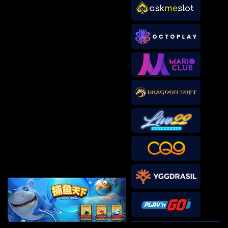
IDR
3,881,600.00
Mahjong Wins 3 – Black
Scatter
sae****9
IDR
3,590,300.00
Mahjong Wins 3 – Black
Scatter
pilla****i
IDR
3,440,750.00
Starlight Princess Super Scatter