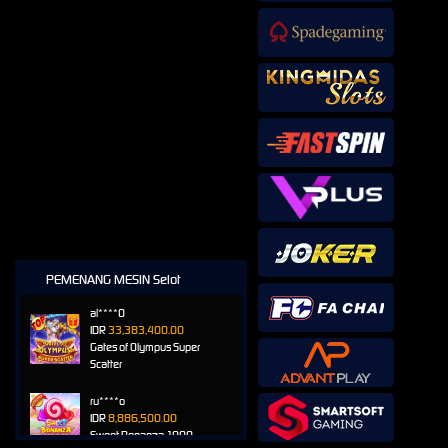
PEMENANG MESIN Selot
al****0
IDR
33,383,400.00
Gates of Olympus Super
Scatter
ru****o
IDR
8,886,500.00
Sweet Bonanza 1000