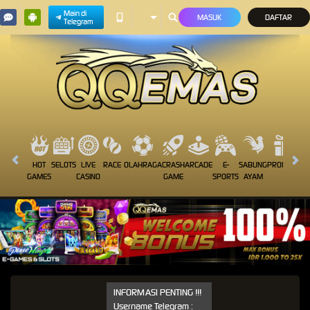
Main di
MASUK
DAFTAR
Telegram
HOT
SELOTS
LIVE
RACE
OLAHRAGA
CRASH
ARCADE
E-
SABUNG
PROMOSI
GAMES
CASINO
GAME
SPORTS
AYAM
INFORMASI PENTING !!!
Username Telegram :