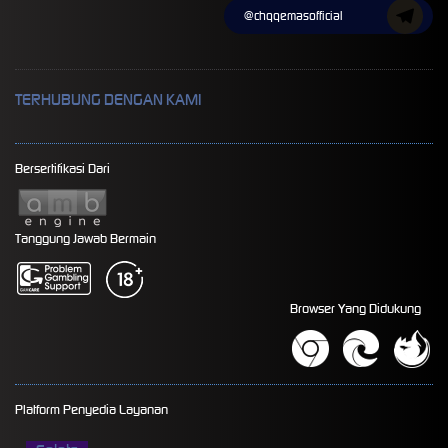
@chqqemasofficial
TERHUBUNG DENGAN KAMI
Bersertifikasi Dari
Tanggung Jawab Bermain
Browser Yang Didukung
Platform Penyedia Layanan