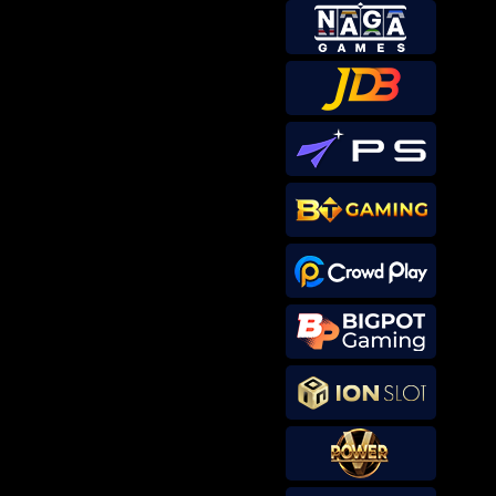
sae****9
IDR
7,567,000.00
Mahjong Wins 3 – Black
Scatter
al****0
IDR
5,998,200.00
Gates of Olympus Super
Scatter
sae****9
IDR
4,966,400.00
Mahjong Wins 3 – Black
Scatter
pilla****i
IDR
4,413,450.00
Starlight Princess Super Scatter
sae****9
IDR
4,003,200.00
Mahjong Wins 3 – Black
Scatter
sae****9