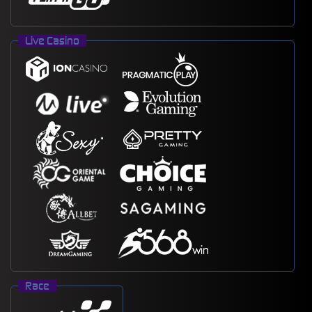
Live Casino
Race