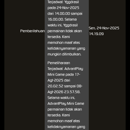
Terjadwal: Yggdrasil
pada 24-Nov-2025
dari 14.00.00 sampai
16.00.00. Selama
waktu ini, Yggdrasil
Sen, 24-Nov-2025
Pemberitahuan
permainan tidak akan
14.19.09
tersedia. Kami
memohon maaf atas
ketidaknyamanan yang
mungkin ditimbulkan.
Pemeliharaan
Terjadwal: AdvantPlay
Mini Game pada 17-
Agt-2025 dari
20.02.52 sampai 08-
Agt-2026 23.57.58.
Selama waktu ini,
AdvantPlay Mini Game
permainan tidak akan
tersedia. Kami
memohon maaf atas
ketidaknyamanan yang