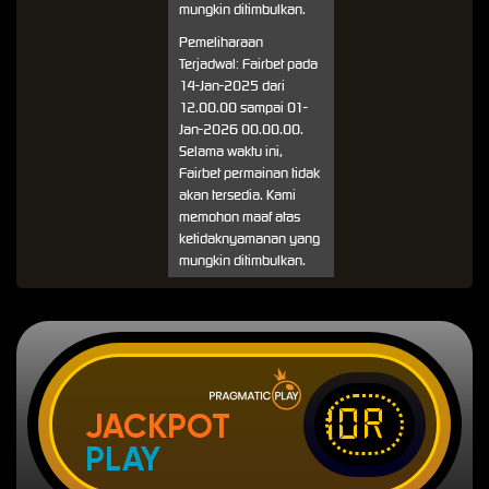
mungkin ditimbulkan.
Pemeliharaan
Terjadwal: Fairbet pada
14-Jan-2025 dari
12.00.00 sampai 01-
Jan-2026 00.00.00.
Selama waktu ini,
Fairbet permainan tidak
akan tersedia. Kami
memohon maaf atas
ketidaknyamanan yang
mungkin ditimbulkan.
IDR
JACKPOT
PLAY