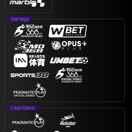
Olahraga
Crash Game