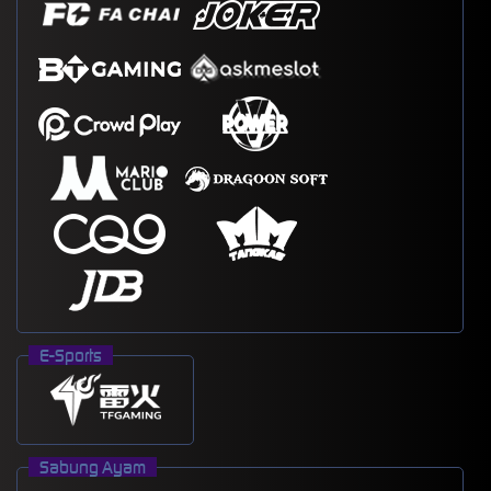
E-Sports
Sabung Ayam