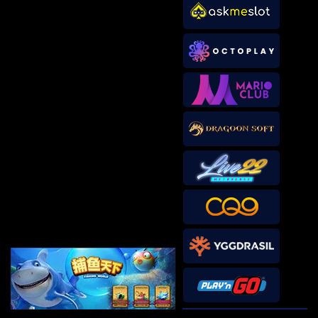
IDR
3,881,600.00
Mahjong Wins 3 – Black
Scatter
sae****9
IDR
3,590,300.00
Mahjong Wins 3 – Black
Scatter
pilla****i
IDR
3,440,750.00
Starlight Princess Super Scatter