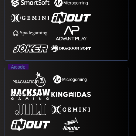
Arcade