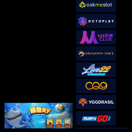
IDR
3,881,600.00
Mahjong Wins 3 – Black
Scatter
sae****9
IDR
3,590,300.00
Mahjong Wins 3 – Black
Scatter
pilla****i
IDR
3,440,750.00
Starlight Princess Super Scatter