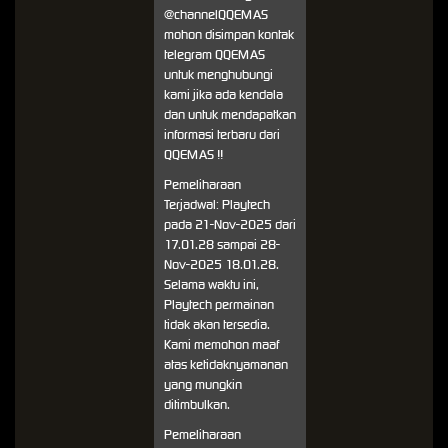
@channelQQEMAS
mohon disimpan kontak
telegram QQEMAS
untuk menghubungi
kami jika ada kendala
dan untuk mendapatkan
informasi terbaru dari
QQEMAS !!
Pemeliharaan
Terjadwal: Playtech
pada 21-Nov-2025 dari
17.01.28 sampai 28-
Nov-2025 18.01.28.
Selama waktu ini,
Playtech permainan
tidak akan tersedia.
Kami memohon maaf
atas ketidaknyamanan
yang mungkin
ditimbulkan.
Pemeliharaan