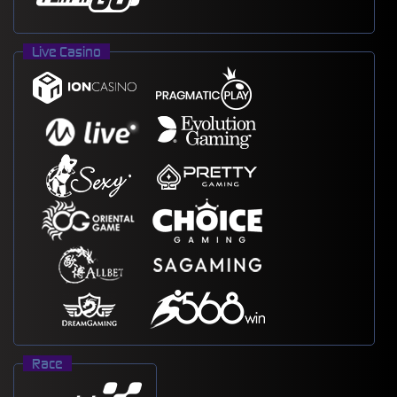
Live Casino
Race