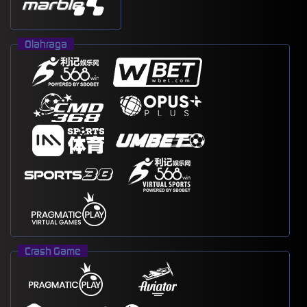
Olahraga
Crash Game