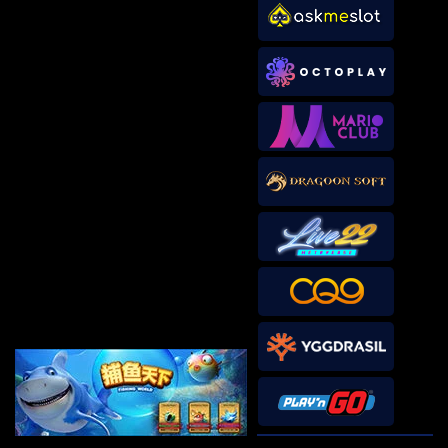
IDR
3,881,600.00
Mahjong Wins 3 – Black
Scatter
sae****9
IDR
3,590,300.00
Mahjong Wins 3 – Black
Scatter
pilla****i
IDR
3,440,750.00
Starlight Princess Super Scatter