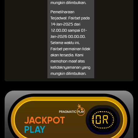
mungkin ditimbulkan.
Pemeliharaan
Terjadwal: Fairbet pada
14-Jan-2025 dari
12.00.00 sampai 01-
Jan-2026 00.00.00.
Selama waktu ini,
Fairbet permainan tidak
akan tersedia. Kami
memohon maaf atas
ketidaknyamanan yang
mungkin ditimbulkan.
IDR
JACKPOT
PLAY