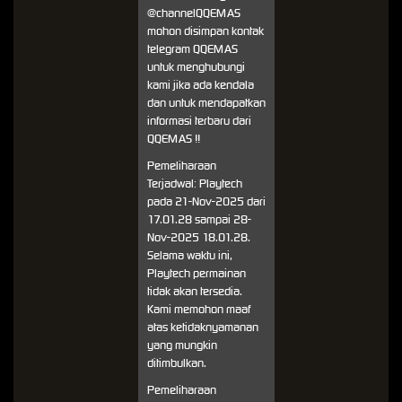
@channelQQEMAS
mohon disimpan kontak
telegram QQEMAS
untuk menghubungi
kami jika ada kendala
dan untuk mendapatkan
informasi terbaru dari
QQEMAS !!
Pemeliharaan
Terjadwal: Playtech
pada 21-Nov-2025 dari
17.01.28 sampai 28-
Nov-2025 18.01.28.
Selama waktu ini,
Playtech permainan
tidak akan tersedia.
Kami memohon maaf
atas ketidaknyamanan
yang mungkin
ditimbulkan.
Pemeliharaan