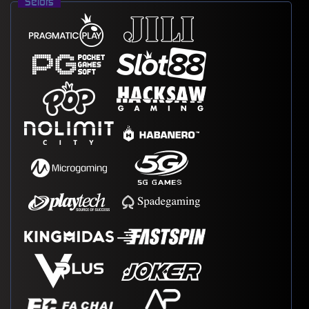
Selots