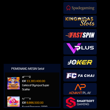
PEMENANG MESIN Selot
al****0
IDR
33,383,400.00
Gates of Olympus Super
Scatter
ru****o
IDR
8,886,500.00
Sweet Bonanza 1000