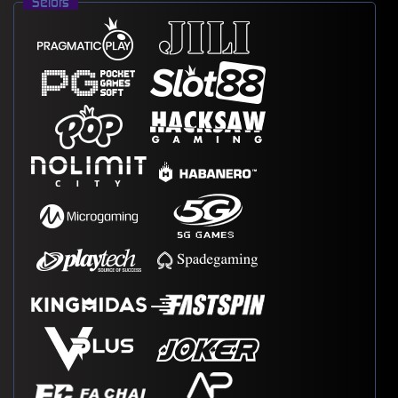
Selots