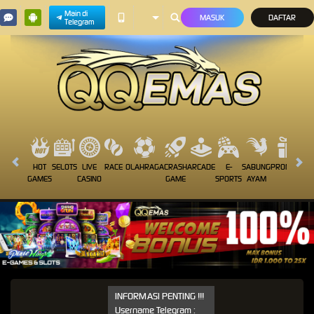
Main di
MASUK
DAFTAR
Telegram
HOT
SELOTS
LIVE
RACE
OLAHRAGA
CRASH
ARCADE
E-
SABUNG
PROMOSI
GAMES
CASINO
GAME
SPORTS
AYAM
INFORMASI PENTING !!!
Username Telegram :