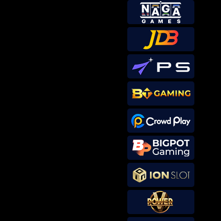
sae****9
IDR
7,567,000.00
Mahjong Wins 3 – Black
Scatter
al****0
IDR
5,998,200.00
Gates of Olympus Super
Scatter
sae****9
IDR
4,966,400.00
Mahjong Wins 3 – Black
Scatter
pilla****i
IDR
4,413,450.00
Starlight Princess Super Scatter
sae****9
IDR
4,003,200.00
Mahjong Wins 3 – Black
Scatter
sae****9