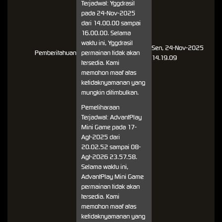
Terjadwal: Yggdrasil
pada 24-Nov-2025
dari 14.00.00 sampai
16.00.00. Selama
waktu ini, Yggdrasil
Sen, 24-Nov-2025
Pemberitahuan
permainan tidak akan
14.19.09
tersedia. Kami
memohon maaf atas
ketidaknyamanan yang
mungkin ditimbulkan.
Pemeliharaan
Terjadwal: AdvantPlay
Mini Game pada 17-
Agt-2025 dari
20.02.52 sampai 08-
Agt-2026 23.57.58.
Selama waktu ini,
AdvantPlay Mini Game
permainan tidak akan
tersedia. Kami
memohon maaf atas
ketidaknyamanan yang