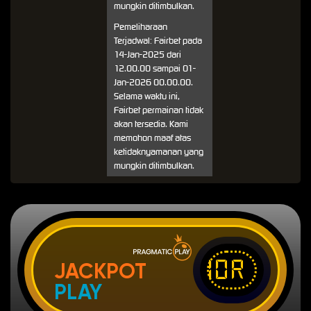
mungkin ditimbulkan.
Pemeliharaan
Terjadwal: Fairbet pada
14-Jan-2025 dari
12.00.00 sampai 01-
Jan-2026 00.00.00.
Selama waktu ini,
Fairbet permainan tidak
akan tersedia. Kami
memohon maaf atas
ketidaknyamanan yang
mungkin ditimbulkan.
IDR
JACKPOT
PLAY