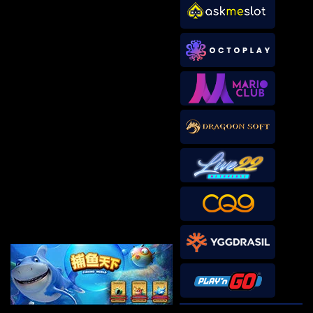
IDR
3,881,600.00
Mahjong Wins 3 – Black
Scatter
sae****9
IDR
3,590,300.00
Mahjong Wins 3 – Black
Scatter
pilla****i
IDR
3,440,750.00
Starlight Princess Super Scatter