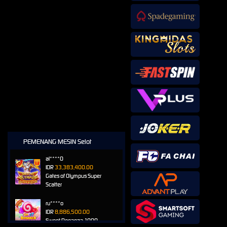
PEMENANG MESIN Selot
al****0
IDR
33,383,400.00
Gates of Olympus Super
Scatter
ru****o
IDR
8,886,500.00
Sweet Bonanza 1000