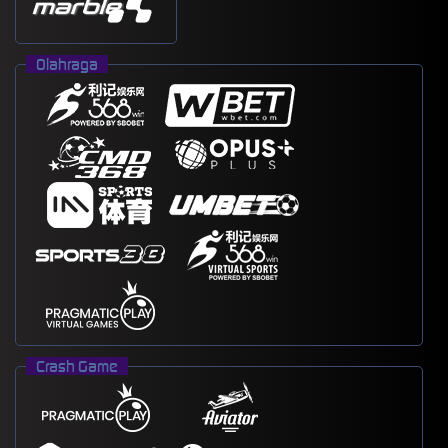
Olahraga
Crash Game