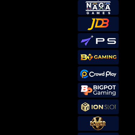
sae****9
IDR
7,567,000.00
Mahjong Wins 3 – Black
Scatter
al****0
IDR
5,998,200.00
Gates of Olympus Super
Scatter
sae****9
IDR
4,966,400.00
Mahjong Wins 3 – Black
Scatter
pilla****i
IDR
4,413,450.00
Starlight Princess Super Scatter
sae****9
IDR
4,003,200.00
Mahjong Wins 3 – Black
Scatter
sae****9