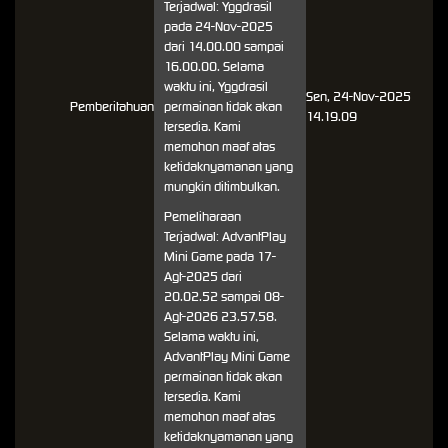
Terjadwal: Yggdrasil
pada 24-Nov-2025
dari 14.00.00 sampai
16.00.00. Selama
waktu ini, Yggdrasil
Sen, 24-Nov-2025
Pemberitahuan
permainan tidak akan
14.19.09
tersedia. Kami
memohon maaf atas
ketidaknyamanan yang
mungkin ditimbulkan.
Pemeliharaan
Terjadwal: AdvantPlay
Mini Game pada 17-
Agt-2025 dari
20.02.52 sampai 08-
Agt-2026 23.57.58.
Selama waktu ini,
AdvantPlay Mini Game
permainan tidak akan
tersedia. Kami
memohon maaf atas
ketidaknyamanan yang