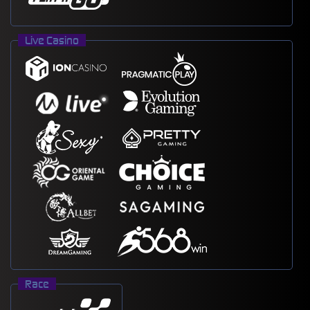
Live Casino
Race