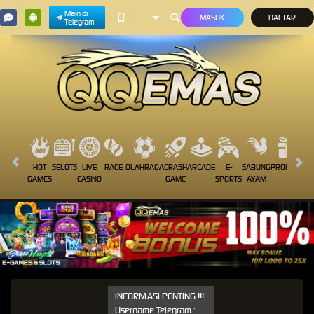
Main di
MASUK
DAFTAR
Telegram
HOT
SELOTS
LIVE
RACE
OLAHRAGA
CRASH
ARCADE
E-
SABUNG
PROMOSI
GAMES
CASINO
GAME
SPORTS
AYAM
INFORMASI PENTING !!!
Username Telegram :