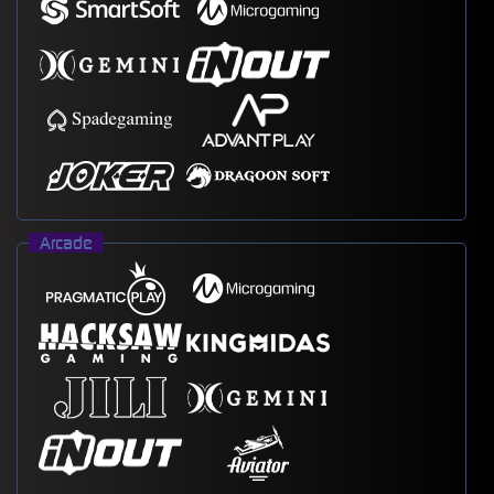
Arcade