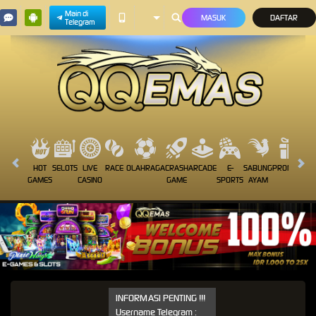
Main di
MASUK
DAFTAR
Telegram
HOT
SELOTS
LIVE
RACE
OLAHRAGA
CRASH
ARCADE
E-
SABUNG
PROMOSI
GAMES
CASINO
GAME
SPORTS
AYAM
INFORMASI PENTING !!!
Username Telegram :