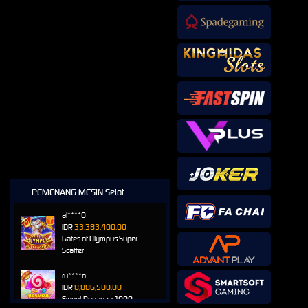
PEMENANG MESIN Selot
al****0
IDR
33,383,400.00
Gates of Olympus Super
Scatter
ru****o
IDR
8,886,500.00
Sweet Bonanza 1000