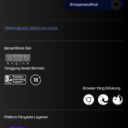
@chqqemasofficial
TERHUBUNG DENGAN KAMI
Bersertifikasi Dari
Tanggung Jawab Bermain
Browser Yang Didukung
Platform Penyedia Layanan