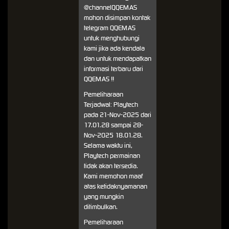
@channelQQEMAS
mohon disimpan kontak
telegram QQEMAS
untuk menghubungi
kami jika ada kendala
dan untuk mendapatkan
informasi terbaru dari
QQEMAS !!
Pemeliharaan
Terjadwal: Playtech
pada 21-Nov-2025 dari
17.01.28 sampai 28-
Nov-2025 18.01.28.
Selama waktu ini,
Playtech permainan
tidak akan tersedia.
Kami memohon maaf
atas ketidaknyamanan
yang mungkin
ditimbulkan.
Pemeliharaan