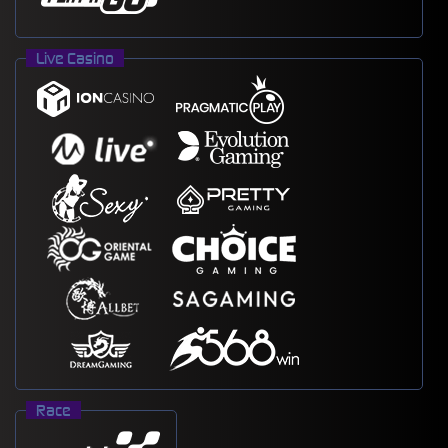
Live Casino
Race