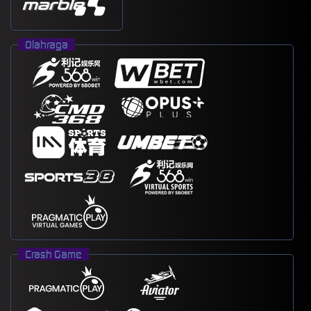
Olahraga
Crash Game