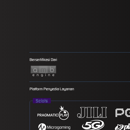
Bersertifikasi Dari
Platform Penyedia Layanan
Selots