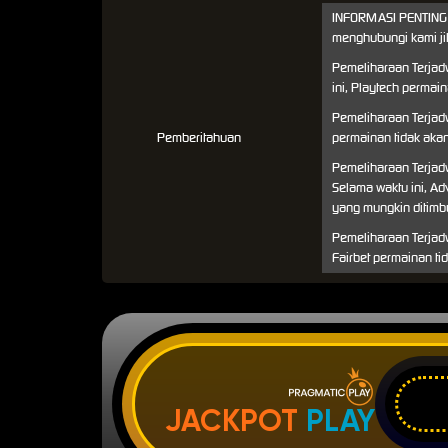
INFORMASI PENTING 
menghubungi kami ji
Pemeliharaan Terjad
ini, Playtech perma
Pemeliharaan Terjad
Pemberitahuan
permainan tidak aka
Pemeliharaan Terjad
Selama waktu ini, A
yang mungkin ditimb
Pemeliharaan Terjad
Fairbet permainan t
JACKPOT
PLAY