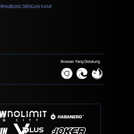
ERHUBUNG DENGAN KAMI
Browser Yang Didukung