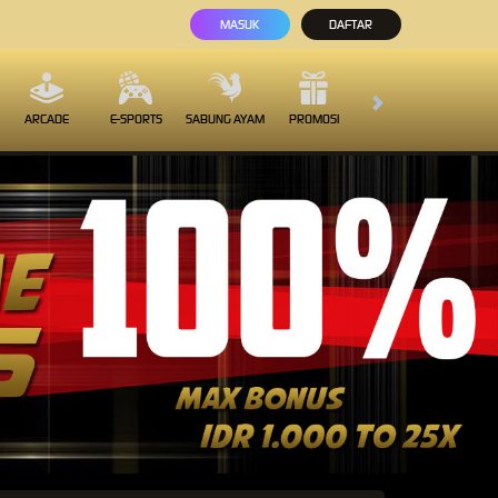
MASUK
DAFTAR
ARCADE
E-SPORTS
SABUNG AYAM
PROMOSI