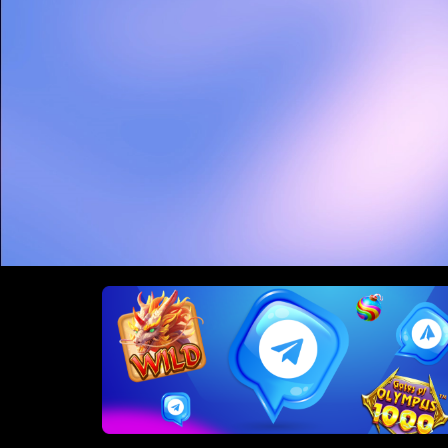
sae****9
IDR
3,590,300.00
Mahjong Wins 3 – Black Scatter
pilla****i
IDR
3,440,750.00
Starlight Princess Super Scatter