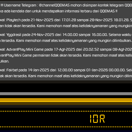
!!! Username Telegram : @channelQQEMAS mohon disimpan kontak telegram QQ
ka ada kendala dan untuk mendapatkan informasi terbaru dari QQEMAS !!
wal: Playtech pada 21-Nov-2025 dari 17.01.28 sampai 28-Nov-2025 18.01.28. 
inan tidak akan tersedia. Kami memohon maaf atas ketidaknyamanan yang mungkin 
wal: Yggdrasil pada 24-Nov-2025 dari 14.00.00 sampai 16.00.00. Selama waktu in
n tersedia. Kami memohon maaf atas ketidaknyamanan yang mungkin ditimbulkan.
wal: AdvantPlay Mini Game pada 17-Agt-2025 dari 20.02.52 sampai 08-Agt-20
dvantPlay Mini Game permainan tidak akan tersedia. Kami memohon maaf atas ke
ulkan.
wal: Fairbet pada 14-Jan-2025 dari 12.00.00 sampai 01-Jan-2026 00.00.00. Sela
idak akan tersedia. Kami memohon maaf atas ketidaknyamanan yang mungkin ditim
IDR