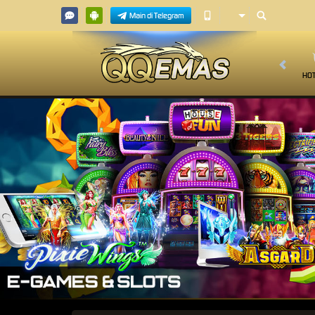
Main di Telegram
HO