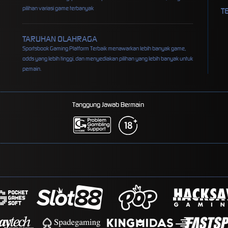
pilihan variasi game terbanyak
T
TARUHAN OLAHRAGA
Sportsbook Gaming Platform Terbaik menawarkan lebih banyak game,
odds yang lebih tinggi, dan menyediakan pilihan yang lebih banyak untuk
pemain.
Tanggung Jawab Bermain