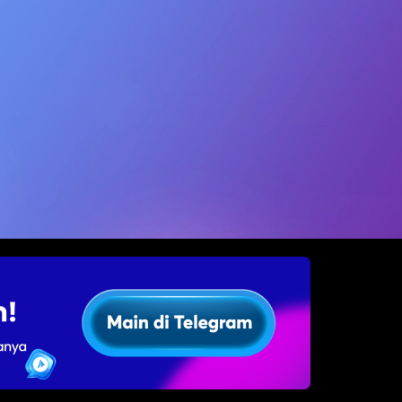
Pindai kod
untuk Un
Android 