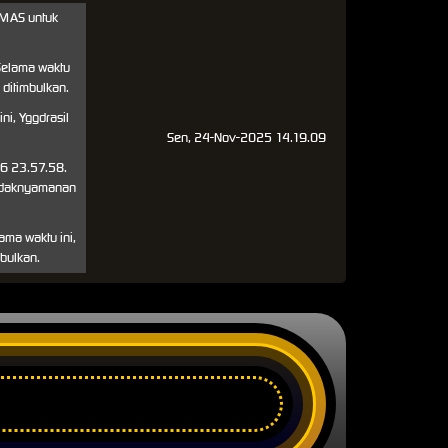
EMAS untuk
Selama waktu
ditimbulkan.
i, Yggdrasil
Sen, 24-Nov-2025 14.19.09
26 23.57.58.
tidaknyamanan
ma waktu ini,
bulkan.